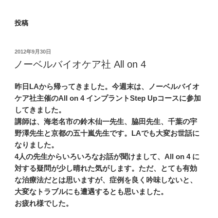
投稿
投
2012年9月30日
稿
ノーベルバイオケア社 All on 4
日:
昨日LAから帰ってきました。今週末は、ノーベルバイオ
ケア社主催のAll on 4 インプラントStep Upコースに参加
してきました。
講師は、海老名市の鈴木仙一先生、脇田先生、千葉の宇
野澤先生と京都の五十嵐先生です。LAでも大変お世話に
なりました。
4人の先生からいろいろなお話が聞けまして、All on 4 に
対する疑問が少し晴れた気がします。ただ、とても有効
な治療法だとは思いますが、症例を良く吟味しないと、
大変なトラブルにも遭遇するとも思いました。
お疲れ様でした。