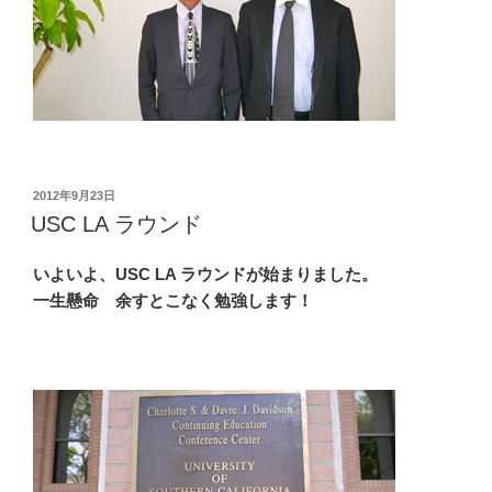
投
2012年9月23日
稿
USC LA ラウンド
日:
いよいよ、USC LA ラウンドが始まりました。
一生懸命 余すとこなく勉強します！