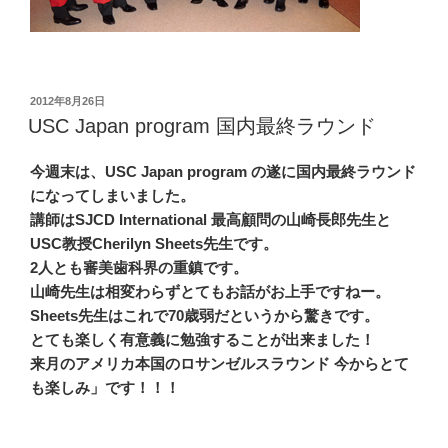
投
2012年8月26日
稿
USC Japan program 国内最終ラウンド
日:
今週末は、USC Japan program の遂に国内最終ラウンド
になってしまいました。
講師はSJCD International 最高顧問の山崎長郎先生と
USC教授Cherilyn Sheets先生です。
2人とも審美歯科界の重鎮です。
山崎先生は相変わらずとてもお話がお上手ですねー。
Sheets先生はこれで70歳弱だというから驚きです。
とても楽しく有意義に勉強することが出来ました！
来月のアメリカ本国のロサンゼルスラウンド 今からとて
も楽しみ」です！！！