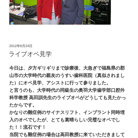
投
2012年8月24日
稿
ライブオペ見学
日:
今日は、夕方ギリギリまで診療後、大急ぎで福島県の郡
山市の大学時代の親友のうすい歯科医院（真似されまし
た）にオペ見学、アシストに行って参りました。
と言うのも、大学時代の同級生の奥羽大学歯学部口腔外
科学教授 高田訓先生のライブオペがどうしても見たかっ
たからです。
かなりの難症例のサイナスリフト、インプラント同時埋
入のオペでしたが、とても素晴らしい完璧なオペでし
た！！流石です！
当院でも難症例の場合は高田教授に来ていただきまして