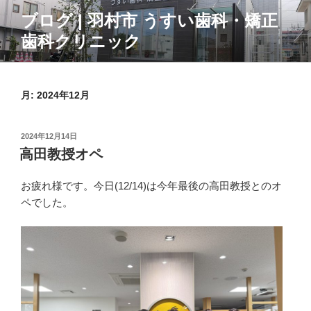
コ
ブログ | 羽村市 うすい歯科・矯正
ン
歯科クリニック
テ
ン
ツ
へ
月:
2024年12月
ス
キ
投
2024年12月14日
ッ
稿
高田教授オペ
プ
日:
お疲れ様です。今日(12/14)は今年最後の高田教授とのオ
ペでした。