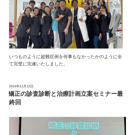
いつものように超難症例を何事もなかったかのように全
て完璧に完遂いたしました。
投
2024年12月12日
稿
矯正の診査診断と治療計画立案セミナー最
日:
終回