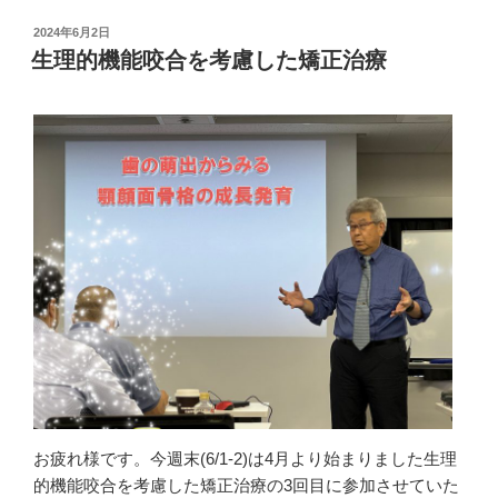
投
2024年6月2日
稿
生理的機能咬合を考慮した矯正治療
日:
お疲れ様です。今週末(6/1-2)は4月より始まりました生理
的機能咬合を考慮した矯正治療の3回目に参加させていた