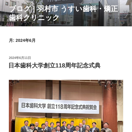
コ
ブログ | 羽村市 うすい歯科・矯正
ン
歯科クリニック
テ
ン
ツ
へ
月:
2024年6月
ス
キ
投
2024年6月11日
ッ
稿
日本歯科大学創立118周年記念式典
プ
日: