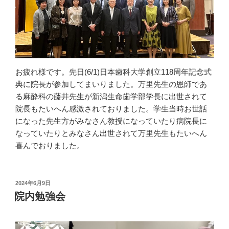
お疲れ様です。先日(6/1)日本歯科大学創立118周年記念式
典に院長が参加してまいりました。万里先生の恩師であ
る麻酔科の藤井先生が新潟生命歯学部学長に出世されて
院長もたいへん感激されておりました。学生当時お世話
になった先生方がみなさん教授になっていたり病院長に
なっていたりとみなさん出世されて万里先生もたいへん
喜んでおりました。
投
2024年6月9日
稿
院内勉強会
日: