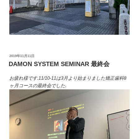
投
2019年11月11日
稿
DAMON SYSTEM SEMINAR 最終会
日:
お疲れ様です.11/10-11は3月より始まりました矯正歯科8
ヶ月コースの最終会でした.