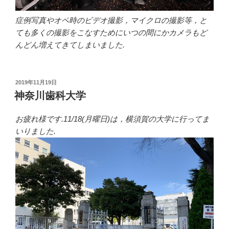
症例写真やオペ時のビデオ撮影，マイクロの撮影等，と
ても多くの撮影をこなすためにいつの間にかカメラもど
んどん増えてきてしまいました.
投
2019年11月19日
稿
神奈川歯科大学
日:
お疲れ様です.11/18(月曜日)は，横須賀の大学に行ってま
いりました.