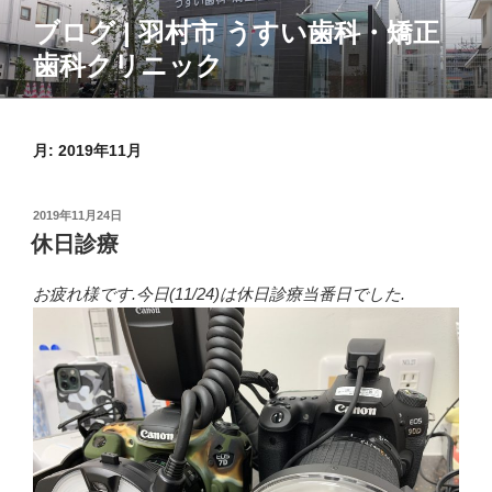
コ
ブログ | 羽村市 うすい歯科・矯正
ン
歯科クリニック
テ
ン
ツ
へ
月:
2019年11月
ス
キ
投
2019年11月24日
ッ
稿
休日診療
プ
日:
お疲れ様です.今日(11/24)は休日診療当番日でした.