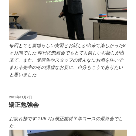
毎回とても素晴らしい実習とお話しが出来て楽しかった8
ヶ月間でした.昨日の懇親会でもとても楽しいお話しが出
来て、また、受講生やスタッフの皆んなにお酒を注いで
まわる先生のその謙虚なお姿に、自分もこうでありたい
と思いました.
投
2019年11月7日
稿
矯正勉強会
日:
お疲れ様です.11/6-7は矯正歯科半年コースの最終会でし
た.