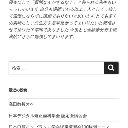
優先にして「質問なんかするな！」と仰られる先生もい
らっしゃいます.自分も講師である以上，人として，決し
て傲慢にならずに謙虚でありたいと思います.とても多く
の素晴らしい先生方を是非見倣ってまいりたいと確信さ
せて頂けた半年間でありました.今後とも全診療分野を徹
底的にさらに勉強してまいります.
検
検
索
索:
最近の投稿
高田教授オペ
日本デジタル矯正歯科学会 認定医講習会
日本口腔インプラント学会認定講習会100時間コース