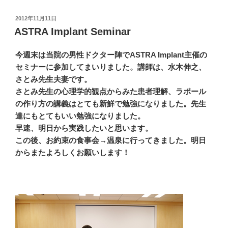
投
2012年11月11日
稿
ASTRA Implant Seminar
日:
今週末は当院の男性ドクター陣でASTRA Implant主催の
セミナーに参加してまいりました。講師は、水木伸之、
さとみ先生夫妻です。
さとみ先生の心理学的観点からみた患者理解、ラポール
の作り方の講義はとても新鮮で勉強になりました。先生
達にもとてもいい勉強になりました。
早速、明日から実践したいと思います。
この後、お約束の食事会→温泉に行ってきました。明日
からまたよろしくお願いします！