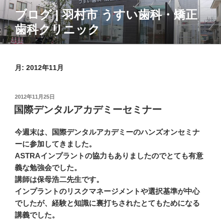
コ
ブログ | 羽村市 うすい歯科・矯正
ン
歯科クリニック
テ
ン
ツ
へ
月:
2012年11月
ス
キ
投
2012年11月25日
ッ
稿
国際デンタルアカデミーセミナー
プ
日:
今週末は、国際デンタルアカデミーのハンズオンセミナ
ーに参加してきました。
ASTRAインプラントの協力もありましたのでとても有意
義な勉強会でした。
講師は保母浩二先生です。
インプラントのリスクマネージメントや選択基準が中心
でしたが、経験と知識に裏打ちされたとてもためになる
講義でした。