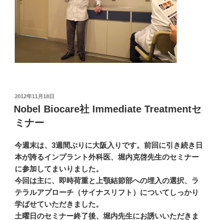
投
2012年11月18日
稿
Nobel Biocare社 Immediate Treatmentセ
日:
ミナー
今週末は、3週間ぶりに大阪入りです。前回に引き続き日
本が誇るインプラント外科医、堀内克啓先生のセミナー
に参加してまいりました。
今回は主に、即時荷重と上顎結節部への埋入の選択、ラ
テラルアプローチ（サイナスリフト）についてしっかり
学ばせていただきました。
土曜日のセミナー終了後、堀内先生にお誘いいただきま