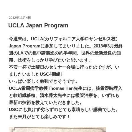
投
2012年11月4日
稿
UCLA Japan Program
日:
今週末は、UCLA(カリフォルニア大学ロサンゼルス校）
Japan Programに参加してまいりました。2013年3月最終
週のLAでの集中講義迄の約半年間、世界の最新最良の知
識、技術をしっかり学びたいと思います。
不安一杯で土曜日のセミナー会場に行ったのですが、い
ましたいましたUSC4期組!
いっぱい楽しく勉強できそうです。
UCLA歯周病学教授Thomas Han先生には、抜歯即時埋入
と軟組織移植、清水藤太先生には根管治療を、いずれも
最新の技術を教えていただきました。
USCにも負けず劣らずのとても素晴らしい講義でした。
また来月がとても楽しみです！