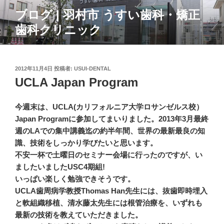
コ
ブログ | 羽村市 うすい歯科・矯正
ン
歯科クリニック
テ
ン
ツ
へ
投
2012年11月4日
投稿者:
USUI-DENTAL
ス
稿
UCLA Japan Program
日:
キ
ッ
今週末は、UCLA(カリフォルニア大学ロサンゼルス校）
プ
Japan Programに参加してまいりました。2013年3月最終
週のLAでの集中講義迄の約半年間、世界の最新最良の知
識、技術をしっかり学びたいと思います。
不安一杯で土曜日のセミナー会場に行ったのですが、い
ましたいましたUSC4期組!
いっぱい楽しく勉強できそうです。
UCLA歯周病学教授Thomas Han先生には、抜歯即時埋入
と軟組織移植、清水藤太先生には根管治療を、いずれも
最新の技術を教えていただきました。