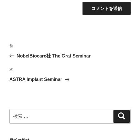
投
過
前
稿
去
NobelBiocare社 The Grat Seminar
ナ
の
ビ
投
次
次
稿
ゲ
の
ASTRA Implant Seminar
投
ー
稿
シ
ョ
ン
検
検
索
索: