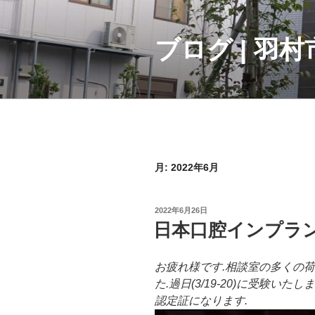
コ
ン
テ
ブログ | 羽
ン
ツ
へ
ス
キ
ッ
プ
月:
2022年6月
投
2022年6月26日
稿
日本口腔インプラ
日:
お疲れ様です.相談室の多くの
た.過日(3/19-20)に受験
認定証になります.