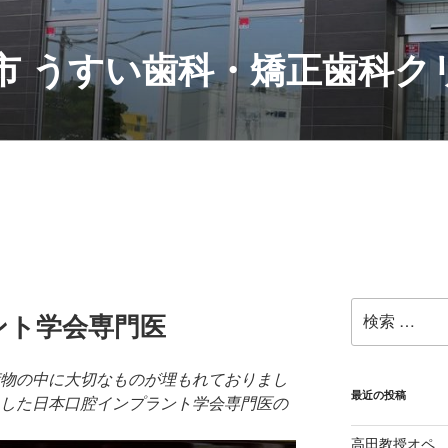
村市 うすい歯科・矯正歯科
検
ント学会専門医
索:
荷物の中に大切なものが埋もれておりまし
最近の投稿
いたしました日本口腔インプラント学会専門医の
高田教授オペ