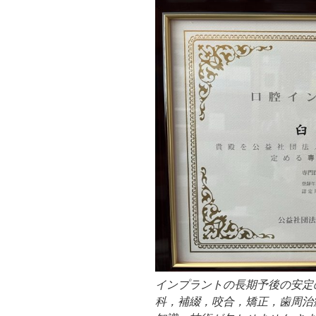
インプラントの長期予後の安定
科，補綴，咬合，矯正，歯周治