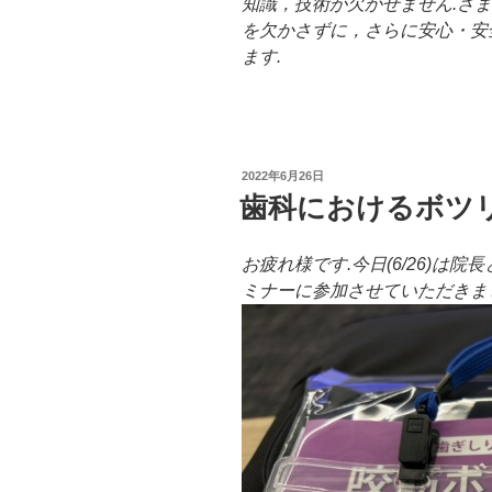
知識，技術が欠かせません.さま
を欠かさずに，さらに安心・安
ます.
投
2022年6月26日
稿
歯科におけるボツ
日:
お疲れ様です.今日(6/26)は
ミナーに参加させていただきま