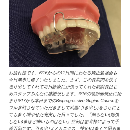
お疲れ様です。6/16からの11日間にわたる矯正勉強会も
今日無事に修了いたしました。まず、この長期間を快く
送り出してくれて毎日診療に頑張ってくれた副院長はじ
めスタッフみんなに感謝致します。6/16の顎顔面矯正に始
まり6/17から本日までのBioprogressive Gugino Courseを
フル参戦させていただきまして武器(引き出し)をさらにと
ても多く増やせた充実した日々でした。「知らない(勉強
しない)事ほど怖いものはない」症例は患者様によって千
差万別です。引き出し(メカニクス、技術)は多くて困る事