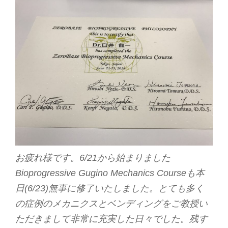
お疲れ様です。6/21から始まりました
Bioprogressive Gugino Mechanics Courseも本
日(6/23)無事に修了いたしました。とても多く
の症例のメカニクスとベンディングをご教授い
ただきまして非常に充実した日々でした。残す