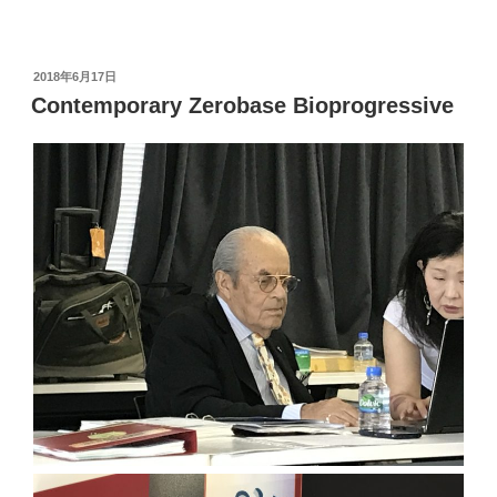
投
2018年6月17日
稿
Contemporary Zerobase Bioprogressive
日: