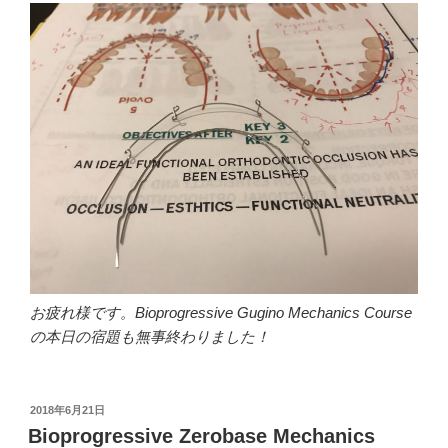
お疲れ様です。Bioprogressive Gugino Mechanics Course
の本日の宿題も無事終わりました！
投
2018年6月21日
稿
Bioprogressive Zerobase Mechanics
日: