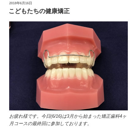
投
2018年6月16日
稿
こどもたちの健康矯正
日:
お疲れ様です。今日(6/16)は3月から始まった矯正歯科4ヶ
月コースの最終回に参加しております。