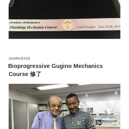
投
2018年6月23日
稿
Bioprogressive Gugino Mechanics
日:
Course 修了