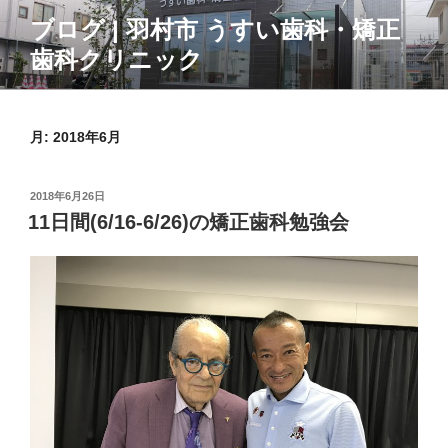
コ
ブログ | 羽村市 うすい歯科・矯正
ン
歯科クリニック
テ
ン
ツ
へ
月:
2018年6月
ス
キ
投
2018年6月26日
ッ
稿
11日間(6/16-6/26)の矯正歯科勉強会
プ
日: