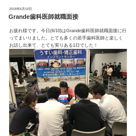
投
2018年6月10日
稿
Grande歯科医師就職面接
日:
お疲れ様です。今日(6/10)はGrande歯科医師就職面接に行
ってまいりました。とても多くの若手歯科医師と楽しく
お話し出来て、とても実りある1日でした！