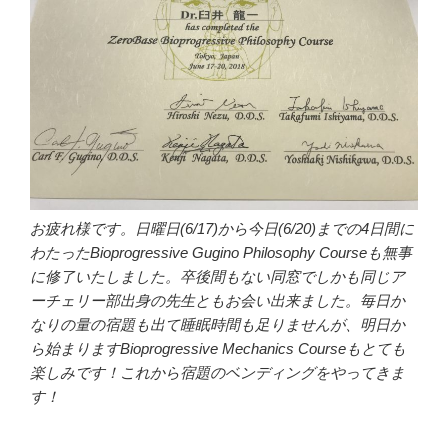
お疲れ様です。日曜日(6/17)から今日(6/20)までの4日間に
わたったBioprogressive Gugino Philosophy Courseも無事
に修了いたしました。卒後間もない同窓でしかも同じア
ーチェリー部出身の先生ともお会い出来ました。毎日か
なりの量の宿題も出て睡眠時間も足りませんが、明日か
ら始まりますBioprogressive Mechanics Courseもとても
楽しみです！これから宿題のベンディングをやってきま
す！