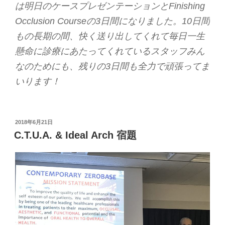
は明日のケースプレゼンテーションとFinishing
Occlusion Courseの3日間になりました。10日間
もの長期の間、快く送り出してくれて毎日一生
懸命に診療にあたってくれているスタッフみん
なのためにも、残りの3日間も全力で頑張ってま
いります！
投
2018年6月21日
稿
C.T.U.A. & Ideal Arch 宿題
日: