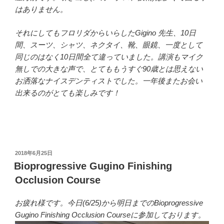
はありません。
それにしてもフロリダからいらしたGigino 先生、10日
間、スーツ、シャツ、ネクタイ、靴、眼鏡、一度として
同じのはなく10日間全て違っていました。講演もマイク
無しでの大きな声で、とてももうすぐ90歳とは思えない
お洒落なナイスデンティストでした。一年後またお会い
出来るのがとても楽しみです！
投
2018年6月25日
稿
Bioprogressive Gugino Finishing
日:
Occlusion Course
お疲れ様です。今日(6/25)から明日までのBioprogressive
Gugino Finishing Occlusion Courseに参加しております。