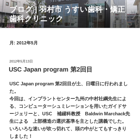
コ
ブログ | 羽村市 うすい歯科・矯正
ン
歯科クリニック
テ
ン
ツ
へ
月:
2012年5月
ス
キ
投
2012年5月13日
ッ
稿
USC Japan program 第2回目
プ
日:
USC Japan program 第2回目が土、日曜日に行われまし
た。
今回は、インプラントセンター九州の中村社綱先生によ
る、コンピューターシュミレーションを用いたガイドサ
ージェリーと、USC 補綴科教授 Baldwin Marchack先
生による 上部構造の選択基準を主とした講義でした。
いろいろな迷いが吹っ切れて、頭の中がとてもすっきり
しました！