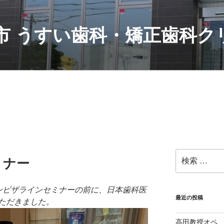
村市 うすい歯科・矯正歯科
検
ミナー
索:
はインビザラインセミナーの前に、日本歯科医
最近の投稿
ただきました。
高田教授オペ