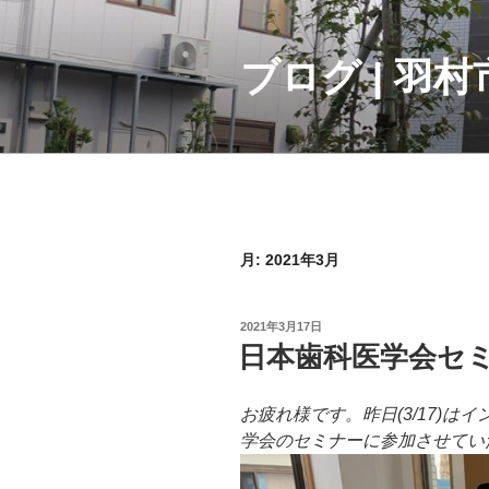
コ
ン
テ
ブログ | 羽
ン
ツ
へ
ス
キ
ッ
プ
月:
2021年3月
投
2021年3月17日
稿
日本歯科医学会セ
日:
お疲れ様です。昨日(3/17)
学会のセミナーに参加させてい