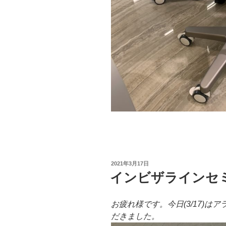
投
2021年3月17日
稿
インビザラインセ
日:
お疲れ様です。今日(3/17)
だきました。