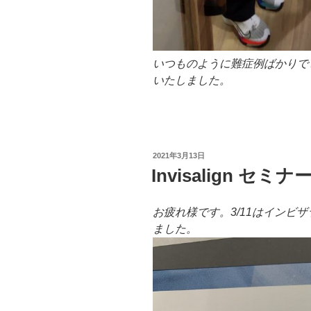
いつものように難症例ばかりで
いたしました。
投
2021年3月13日
稿
Invisalign セミナ
日:
お疲れ様です。3/11はインビ
ました。