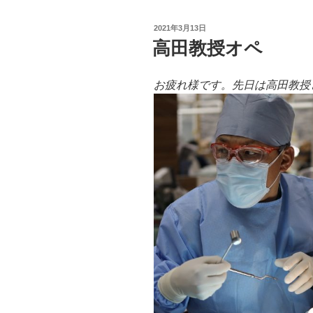
投
2021年3月13日
稿
高田教授オペ
日:
お疲れ様です。先日は高田教授