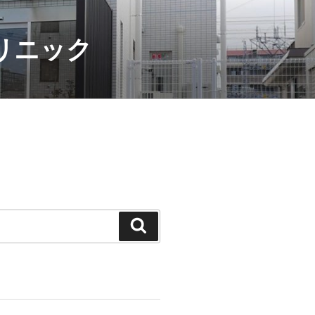
クリニック
検
索