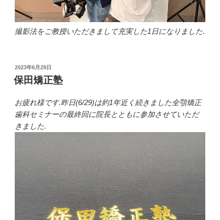
撮影法をご教授いただきまして充実した1日になりました.
投
2023年6月29日
稿
保田矯正塾
日:
お疲れ様です.昨日(6/29)は約1年近く続きました全顎矯正
歯科セミナーの最終回に院長とともに参加させていただ
きました.