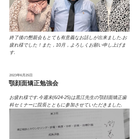
終了後の懇親会もとても有意義なお話しが出来ました.お
疲れ様でした！また，10月，よろしくお願い申し上げま
す.
投
2023年6月25日
稿
顎顔面矯正勉強会
日:
お疲れ様です.今週末(6/24-25)は黒江先生の顎顔面矯正歯
科セミナーに院長とともに参加させていただきました.