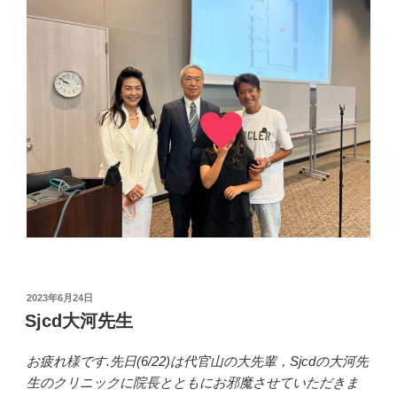
投
2023年6月24日
稿
Sjcd大河先生
日:
お疲れ様です.先日(6/22)は代官山の大先輩，Sjcdの大河先
生のクリニックに院長とともにお邪魔させていただきま