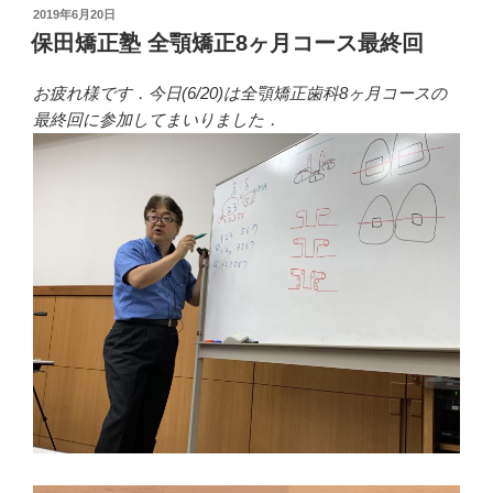
投
2019年6月20日
稿
保田矯正塾 全顎矯正8ヶ月コース最終回
日:
お疲れ様です．今日(6/20)は全顎矯正歯科8ヶ月コースの
最終回に参加してまいりました．