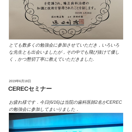
とても数多くの勉強会に参加させていただき，いろいろ
な先生とも出会いましたが，その中でも飛び抜けて優し
く，かつ懇切丁寧に教えていただきました.
投
2019年6月18日
稿
CERECセミナー
日:
お疲れ様です．今日(6/16)は当院の歯科医師2名がCEREC
の勉強会に参加してまいりました．