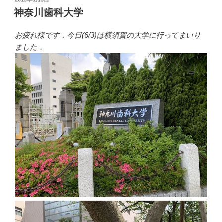
稿
神奈川歯科大学
日:
お疲れ様です．今日(6/3)は横須賀の大学に行ってまいり
ました．