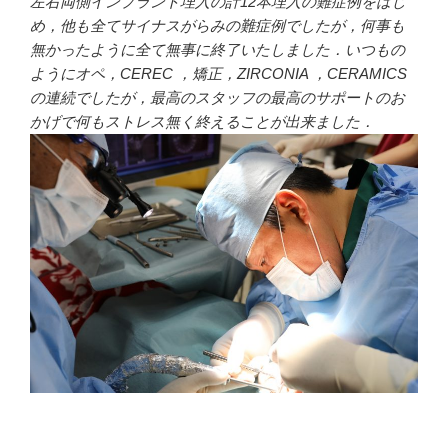
左右両側インプラント埋入の計12本埋入の難症例をはじ
め，他も全てサイナスがらみの難症例でしたが，何事も
無かったように全て無事に終了いたしました．いつもの
ようにオペ，CEREC ，矯正，ZIRCONIA ，CERAMICS
の連続でしたが，最高のスタッフの最高のサポートのお
かげで何もストレス無く終えることが出来ました．