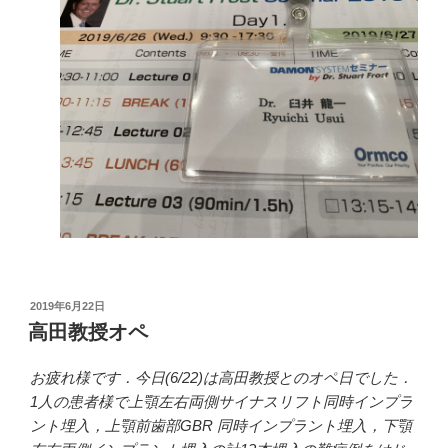
投
2019年6月22日
稿
高田教授オペ
日:
お疲れ様です．今日(6/22)は高田教授とのオペ日でした．
1人の患者様で上顎左右両側サイナスリフト同時インプラ
ント埋入，上顎前歯部GBR 同時インプラント埋入，下顎