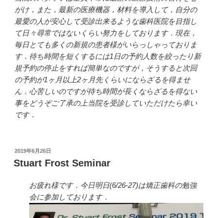
がけ，また，最新の医療機器，材料を導入して，自分の
最愛の人が安心して受診出来るような歯科医院を目指し
て日々尋常ではないくらい努力をしております．現在，
毎日とても多くの新規の患者様がいらっしゃっておりま
す．待ち時間を短くするには1日の予約人数を絞ったり新
規予約の停止をすれば簡単なのですが，そうすると次回
の予約が1ヶ月以上2ヶ月先くらいにならざるを得ませ
ん．心苦しいのですが待ち時間が長くならざるを得ない
事をどうぞご了承の上当院を受診していただけたら幸い
です．
投
2019年6月26日
稿
Stuart Frost Seminar
日:
お疲れ様です．今日明日(6/26-27)は矯正歯科の勉強
会に参加しております．