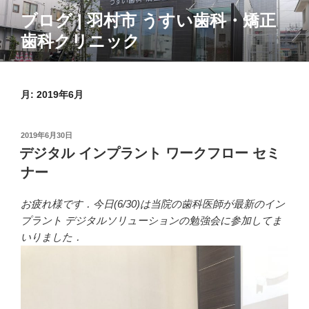
コ
ブログ | 羽村市 うすい歯科・矯正
ン
歯科クリニック
テ
ン
ツ
へ
月:
2019年6月
ス
キ
投
2019年6月30日
ッ
稿
デジタル インプラント ワークフロー セミ
プ
日:
ナー
お疲れ様です．今日(6/30)は当院の歯科医師が最新のイン
プラント デジタルソリューションの勉強会に参加してま
いりました．