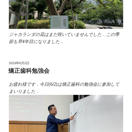
ジャカランダの花はまだ咲いていませんでした．この季
節も早4年目になりました．
投
2019年6月2日
稿
矯正歯科勉強会
日:
お疲れ様です．今日(6/2)は矯正歯科の勉強会に参加して
まいりました．