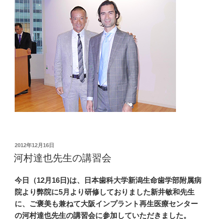
投
2012年12月16日
稿
河村達也先生の講習会
日:
今日（12月16日)は、日本歯科大学新潟生命歯学部附属病
院より弊院に5月より研修しておりました新井敏和先生
に、ご褒美も兼ねて大阪インプラント再生医療センター
の河村達也先生の講習会に参加していただきました。