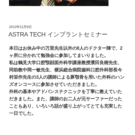
投
2012年12月9日
稿
ASTRA TECH インプラントセミナー
日:
本日はお休み中の万里先生以外の8人のドクター陣で、2
ヶ所に分かれて勉強会に参加してまいりました。
私は鶴見大学口腔顎顔面外科学講座教授濱田良樹先生、
同助教中岡一敏先生、横浜総合病院歯科口腔外科部長今
村栄作先生の3人の講師による豚顎骨を用いた外科のハン
ズオンコースに参加させていただきました。
外科の基本やアドバンステクニックを丁寧に教えていた
だきました。また、講師のお二人が元サーファーだった
こともあり、いろいろ話が盛り上がってとても充実した
一日でした。