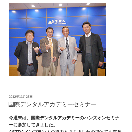
投
2012年11月25日
稿
国際デンタルアカデミーセミナー
日:
今週末は、国際デンタルアカデミーのハンズオンセミナ
ーに参加してきました。
ASTRAインプラントの協力もありましたのでとても有意