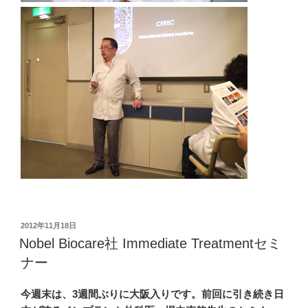
投
2012年11月18日
稿
Nobel Biocare社 Immediate Treatmentセミ
日:
ナー
今週末は、3週間ぶりに大阪入りです。前回に引き続き日