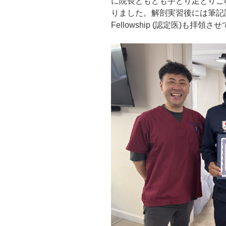
に院長ともども手とり足とりご
りました。解剖実習後には筆記試
Fellowship (認定医)も拝