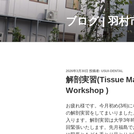
コ
ン
テ
ブログ | 羽
ン
ツ
へ
ス
キ
ッ
プ
投
2026年3月30日
投稿者:
USUI-DENTAL
稿
解剖実習(Tissue Ma
日:
Workshop )
お疲れ様です。今月初め(3/6
の解剖実習をしてまいりました
入ります。解剖実習は大学3年
回緊張いたします。先月福島でお