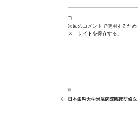
次回のコメントで使用するため
ス、サイトを保存する。
投
過
前
稿
去
日本歯科大学附属病院臨床研修医
の
ナ
投
ビ
稿
ゲ