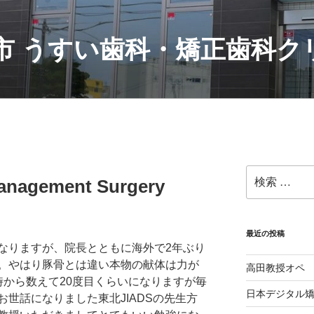
村市 うすい歯科・矯正歯科
検
nagement Surgery
索:
最近の投稿
)になりますが、院長とともに海外で2年ぶり
。やはり豚骨とは違い本物の献体は力が
高田教授オペ
時から数えて20度目くらいになりますが毎
日本デジタル矯
世話になりました東北JIADSの先生方