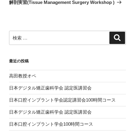
ゲ
の
解剖実習(Tissue Management Surgery Workshop )
投
ー
稿
シ
ョ
ン
検
検
索
索:
最近の投稿
高田教授オペ
日本デジタル矯正歯科学会 認定医講習会
日本口腔インプラント学会認定講習会100時間コース
日本デジタル矯正歯科学会 認定医講習会
日本口腔インプラント学会100時間コース