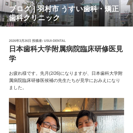
コ
ブログ | 羽村市 うすい歯科・矯正
ン
歯科クリニック
テ
ン
ツ
へ
投
2026年3月26日
投稿者:
USUI-DENTAL
ス
稿
日本歯科大学附属病院臨床研修医見
日:
キ
学
ッ
プ
お疲れ様です。先月(2/26)になりますが、日本歯科大学附
属病院臨床研修医候補の先生たちが見学におみえになり
ました。