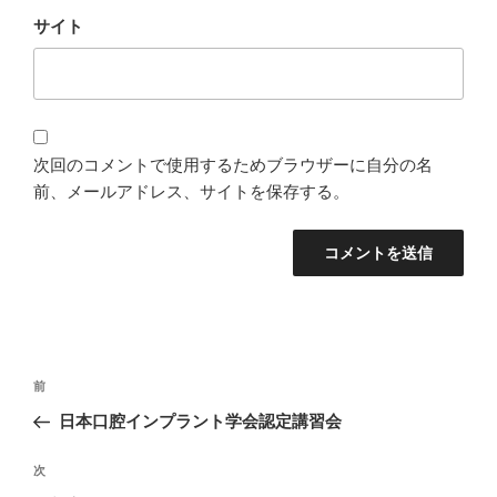
サイト
次回のコメントで使用するためブラウザーに自分の名
前、メールアドレス、サイトを保存する。
投
過
前
稿
去
日本口腔インプラント学会認定講習会
ナ
の
ビ
投
次
次
稿