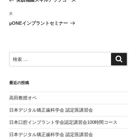
ナ
の
ビ
投
次
次
稿
ゲ
の
μONEインプラントセミナー
投
ー
稿
シ
ョ
ン
検
検
索
索:
最近の投稿
高田教授オペ
日本デジタル矯正歯科学会 認定医講習会
日本口腔インプラント学会認定講習会100時間コース
日本デジタル矯正歯科学会 認定医講習会