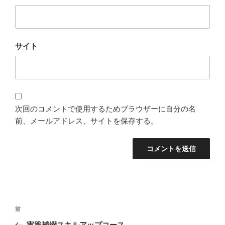
サイト
次回のコメントで使用するためブラウザーに自分の名
前、メールアドレス、サイトを保存する。
投
過
前
稿
去
実践補綴スキルアップコース