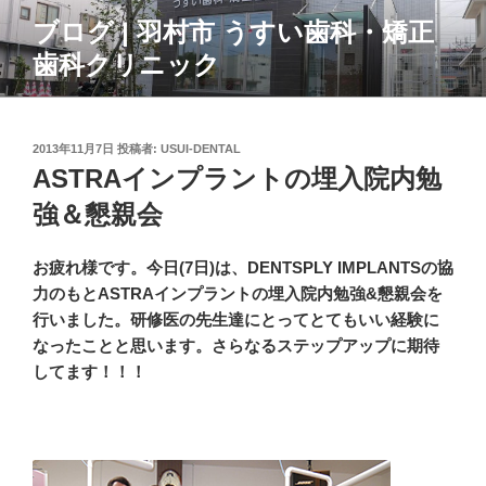
コ
ブログ | 羽村市 うすい歯科・矯正
ン
歯科クリニック
テ
ン
ツ
へ
投
2013年11月7日
投稿者:
USUI-DENTAL
ス
稿
ASTRAインプラントの埋入院内勉
日:
キ
強＆懇親会
ッ
プ
お疲れ様です。今日(7日)は、DENTSPLY IMPLANTSの協
力のもとASTRAインプラントの埋入院内勉強&懇親会を
行いました。研修医の先生達にとってとてもいい経験に
なったことと思います。さらなるステップアップに期待
してます！！！