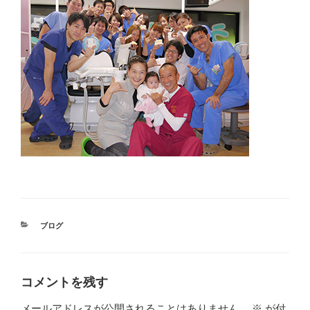
カ
ブログ
テ
ゴ
リ
ー
コメントを残す
メールアドレスが公開されることはありません。
※
が付