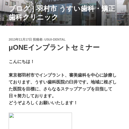
コ
ブログ | 羽村市 うすい歯科・矯正
ン
歯科クリニック
テ
ン
ツ
へ
投
2013年11月17日
投稿者:
USUI-DENTAL
ス
稿
μONEインプラントセミナー
日:
キ
ッ
こんにちは！
プ
東京都羽村市でインプラント、審美歯科を中心に診療し
ております、うすい歯科医院の臼井です。地域に根ざし
た医院を目標に、さらなるステップアップを目指して
日々努力しております。
どうぞよろしくお願いいたします！