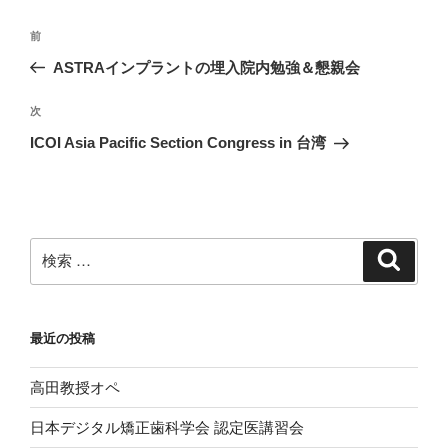
投
過
前
稿
去
ASTRAインプラントの埋入院内勉強＆懇親会
ナ
の
ビ
投
次
次
稿
ゲ
の
ICOI Asia Pacific Section Congress in 台湾
投
ー
稿
シ
ョ
ン
検
検
索
索:
最近の投稿
高田教授オペ
日本デジタル矯正歯科学会 認定医講習会