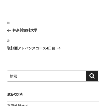
投
過
前
稿
去
神奈川歯科大学
ナ
の
ビ
投
次
次
稿
ゲ
の
顎顔面アドバンスコース4日目
投
ー
稿
シ
ョ
ン
検
検
索
索:
最近の投稿
高田教授オペ