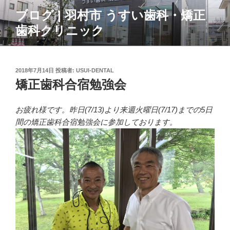
コ
ブログ | 羽村市 うすい歯科・矯正
ン
歯科クリニック
テ
ン
ツ
へ
投
2018年7月14日
投稿者:
USUI-DENTAL
ス
稿
矯正歯科合宿勉強会
日:
キ
ッ
お疲れ様です。昨日(7/13)より来週火曜日(7/17)までの5日
プ
間の矯正歯科合宿勉強会に参加しております。