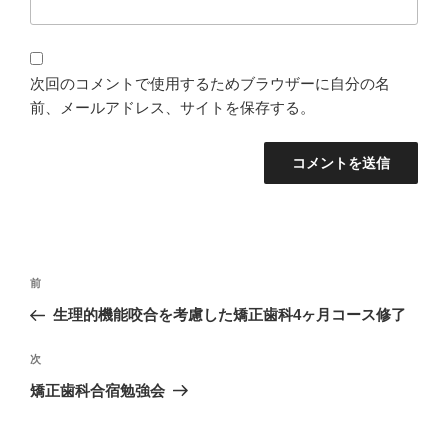
次回のコメントで使用するためブラウザーに自分の名
前、メールアドレス、サイトを保存する。
投
過
前
稿
去
生理的機能咬合を考慮した矯正歯科4ヶ月コース修了
ナ
の
ビ
投
次
次
稿
ゲ
の
矯正歯科合宿勉強会
投
ー
稿
シ