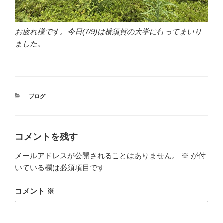
お疲れ様です。今日(7/9)は横須賀の大学に行ってまいり
ました。
カ
ブログ
テ
ゴ
リ
ー
コメントを残す
メールアドレスが公開されることはありません。
※
が付
いている欄は必須項目です
コメント
※