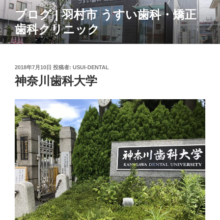
コ
ブログ | 羽村市 うすい歯科・矯正
ン
歯科クリニック
テ
ン
ツ
へ
投
2018年7月10日
投稿者:
USUI-DENTAL
ス
稿
神奈川歯科大学
日:
キ
ッ
プ