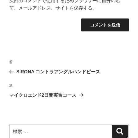
次回のコメントで使用するためブラウザーに自分の名
前、メールアドレス、サイトを保存する。
投
過
前
稿
去
SIRONA コントラアングルハンドピース
ナ
の
ビ
投
次
次
稿
ゲ
の
マイクロエンド2日間実習コース
投
ー
稿
シ
ョ
ン
検
検
索
索: