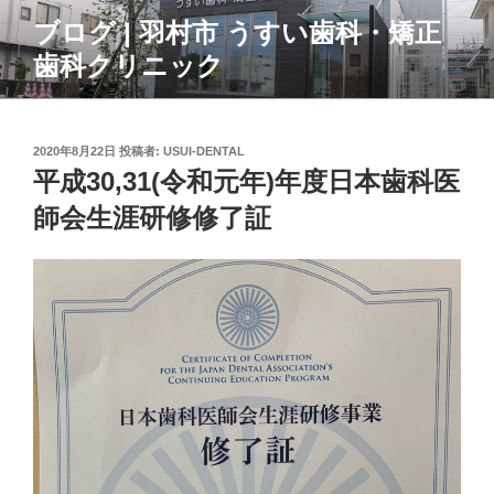
コ
ブログ | 羽村市 うすい歯科・矯正
ン
歯科クリニック
テ
ン
ツ
へ
投
2020年8月22日
投稿者:
USUI-DENTAL
ス
稿
平成30,31(令和元年)年度日本歯科医
日:
キ
師会生涯研修修了証
ッ
プ