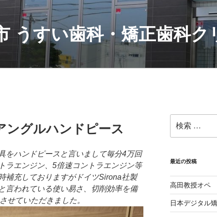
村市 うすい歯科・矯正歯科
検
トラアングルハンドピース
索:
具をハンドピースと言いまして毎分4万回
最近の投稿
トラエンジン、5倍速コントラエンジン等
補充しておりますがドイツSirona社製
高田教授オペ
と言われている使い易さ、切削効率を備
ろさせていただきました。
日本デジタル矯