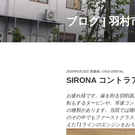
コ
ン
テ
ブログ | 羽
ン
ツ
へ
ス
キ
ッ
プ
投
2020年8月18日
投稿者:
USUI-DENTAL
稿
SIRONA コン
日:
お疲れ様です。歯を削る切削器
転もするタービンや、等速コン
の種類があります。当院では随時
のその中でもファーストクラス
えたT1ラインのエンジンをお