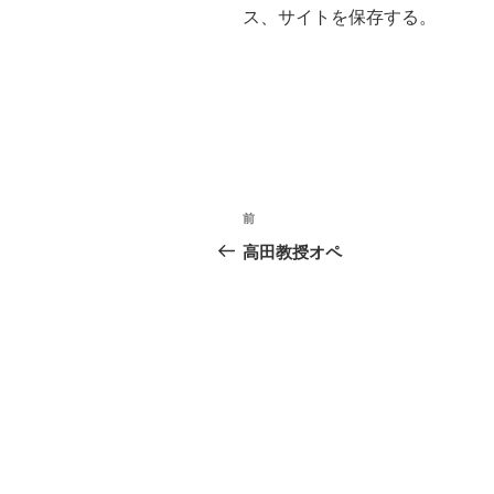
ス、サイトを保存する。
投
過
前
稿
去
高田教授オペ
の
ナ
投
ビ
稿
ゲ
ー
シ
ョ