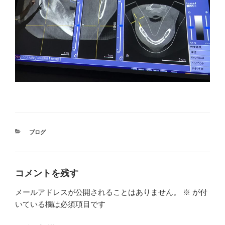
カ
ブログ
テ
ゴ
リ
ー
コメントを残す
メールアドレスが公開されることはありません。
※
が付
いている欄は必須項目です