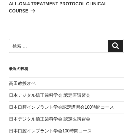
稿
ゲ
の
ALL-ON-4 TREATMENT PROTOCOL CLINICAL
投
ー
COURSE
稿
シ
ョ
ン
検
検
索
索:
最近の投稿
高田教授オペ
日本デジタル矯正歯科学会 認定医講習会
日本口腔インプラント学会認定講習会100時間コース
日本デジタル矯正歯科学会 認定医講習会
日本口腔インプラント学会100時間コース