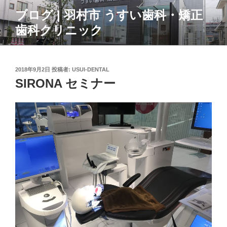
コ
ブログ | 羽村市 うすい歯科・矯正
ン
歯科クリニック
テ
ン
ツ
へ
投
2018年9月2日
投稿者:
USUI-DENTAL
ス
稿
SIRONA セミナー
日:
キ
ッ
プ