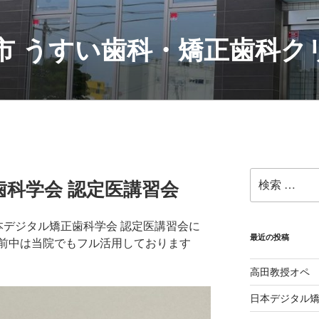
村市 うすい歯科・矯正歯科
検
科学会 認定医講習会
索:
日本デジタル矯正歯科学会 認定医講習会に
最近の投稿
前中は当院でもフル活用しております
高田教授オペ
日本デジタル矯