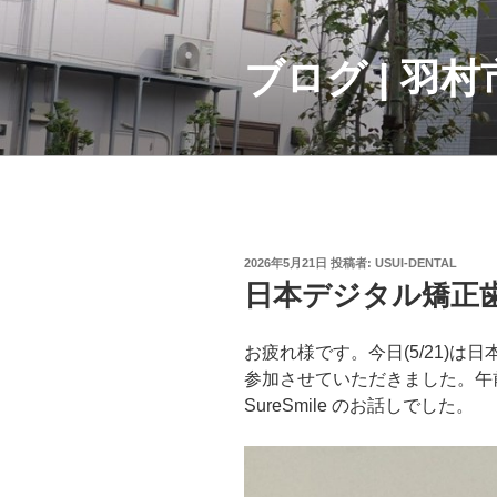
コ
ン
テ
ブログ | 羽
ン
ツ
へ
ス
キ
ッ
プ
投
2026年5月21日
投稿者:
USUI-DENTAL
稿
日本デジタル矯正歯
日:
お疲れ様です。今日(5/21)は
参加させていただきました。午
SureSmile のお話しでした。