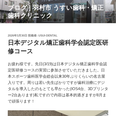
コ
ブログ | 羽村市 うすい歯科・矯正
ン
歯科クリニック
テ
ン
ツ
へ
投
2026年3月30日
投稿者:
USUI-DENTAL
ス
稿
日本デジタル矯正歯科学会認定医研
日:
キ
修コース
ッ
プ
お疲れ様です。先日(3/19)は日本デジタル矯正歯科学会認
定医研修コースの実習に参加させていただきました。日
本スポーツ歯科医学会総会以来30年ぶりくらいの名古屋
入りです。周りは若い先生ばかりですが歯科治療にデジ
タルを導入したのもとても早かった(IOS4台、3Dプリンタ
ー2台あります)私ですので内容は基本的過ぎますが8月ま
で頑張ります！