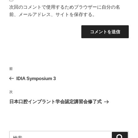
次回のコメントで使用するためブラウザーに自分の名
前、メールアドレス、サイトを保存する。
投
過
前
稿
去
IDIA Symposium 3
ナ
の
ビ
投
次
次
稿
ゲ
の
日本口腔インプラント学会認定講習会修了式
投
ー
稿
シ
ョ
ン
検
検