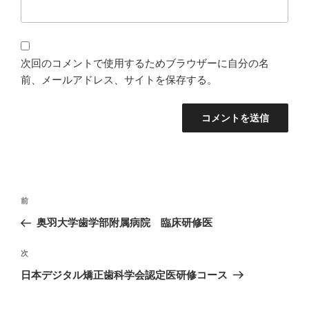
次回のコメントで使用するためブラウザーに自分の名
前、メールアドレス、サイトを保存する。
投
過
前
稿
去
奥羽大学歯学部附属病院 臨床研修医
ナ
の
ビ
投
次
次
稿
ゲ
の
日本デジタル矯正歯科学会認定医研修コース
投
ー
稿