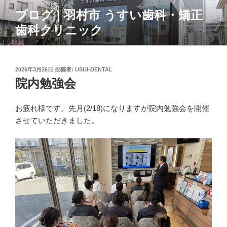
コ
ブログ | 羽村市 うすい歯科・矯正
ン
歯科クリニック
テ
ン
ツ
へ
投
2026年3月26日
投稿者:
USUI-DENTAL
ス
稿
院内勉強会
日:
キ
ッ
お疲れ様です。先月(2/18)になりますが院内勉強会を開催
プ
させていただきました。