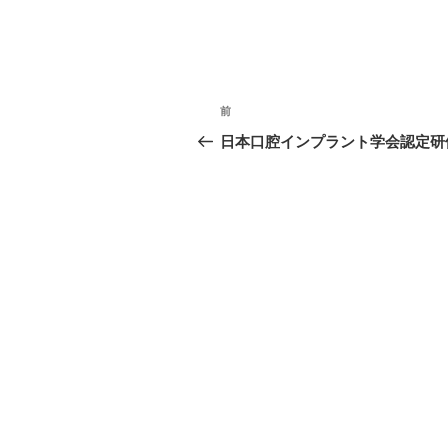
投
過
前
稿
去
日本口腔インプラント学会認定研
の
ナ
投
ビ
稿
ゲ
ー
シ
ョ
ン