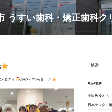
村市 うすい歯科・矯正歯科
検
s
索:
サンタさん
がやって来ました
最近の投稿
高田教授オペ
日本デジタル矯