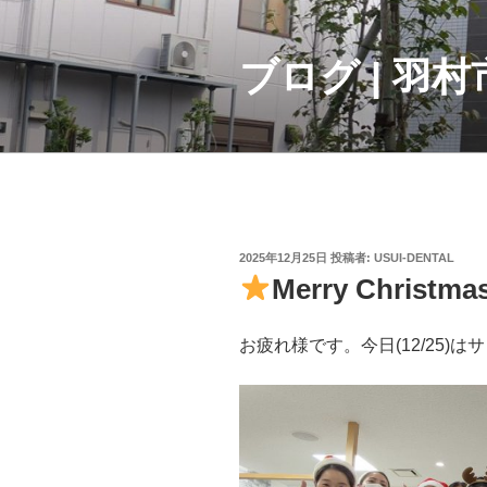
コ
ン
テ
ブログ | 羽
ン
ツ
へ
ス
キ
ッ
プ
投
2025年12月25日
投稿者:
USUI-DENTAL
稿
Merry Christma
日:
お疲れ様です。今日(12/25)は