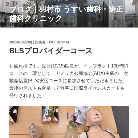
コ
ブログ | 羽村市 うすい歯科・矯正
ン
歯科クリニック
テ
ン
ツ
へ
投
2025年10月30日
投稿者:
USUI-DENTAL
ス
稿
BLSプロバイダーコース
日:
キ
ッ
お疲れ様です。先日(10/19)院長が、インプラント100時間
プ
コースの一環として、アメリカ心臓協会(AHA)主催の一次
救命処置(BLS)実習コースに参加させていただきました。
最後のテストも合格して無事に国際ライセンスカードも
発行されました！