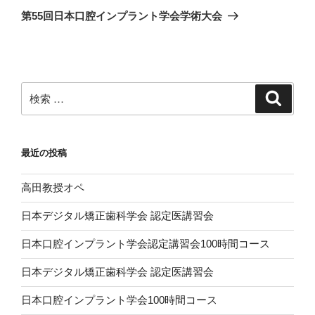
稿
ゲ
の
第55回日本口腔インプラント学会学術大会
投
ー
稿
シ
ョ
ン
検
検
索
索:
最近の投稿
高田教授オペ
日本デジタル矯正歯科学会 認定医講習会
日本口腔インプラント学会認定講習会100時間コース
日本デジタル矯正歯科学会 認定医講習会
日本口腔インプラント学会100時間コース