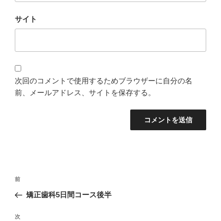
サイト
次回のコメントで使用するためブラウザーに自分の名
前、メールアドレス、サイトを保存する。
投
過
前
稿
去
矯正歯科5日間コース後半
ナ
の
ビ
投
次
次