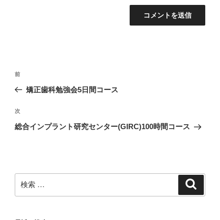
投
過
前
稿
去
矯正歯科勉強会5日間コース
ナ
の
ビ
投
次
次
稿
ゲ
の
総合インプラント研究センター(GIRC)100時間コース
投
ー
稿
シ
ョ
ン
検
検
索
索: