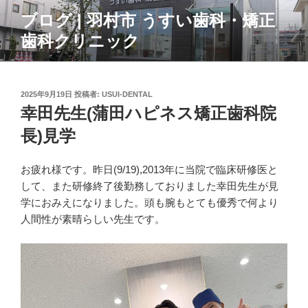
コ
ブログ | 羽村市 うすい歯科・矯正
ン
歯科クリニック
テ
ン
ツ
へ
投
2025年9月19日
投稿者:
USUI-DENTAL
ス
稿
幸田先生(蒲田ハピネス矯正歯科院
日:
キ
長)見学
ッ
プ
お疲れ様です。昨日(9/19),2013年に当院で臨床研修医と
して、また研修終了後勤務しておりました幸田先生が見
学におみえになりました。頭も腕もとても優秀で何より
人間性が素晴らしい先生です。