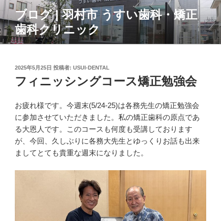
コ
ブログ | 羽村市 うすい歯科・矯正
ン
歯科クリニック
テ
ン
ツ
へ
投
2025年5月25日
投稿者:
USUI-DENTAL
ス
稿
フィニッシングコース矯正勉強会
日:
キ
ッ
お疲れ様です。今週末(5/24-25)は各務先生の矯正勉強会
プ
に参加させていただきました。私の矯正歯科の原点であ
る大恩人です。このコースも何度も受講しております
が、今回、久しぶりに各務大先生とゆっくりお話も出来
ましてとても貴重な週末になりました。