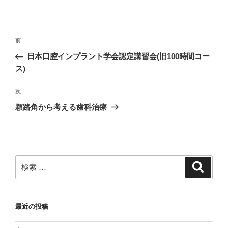
投
過
前
稿
去
日本口腔インプラント学会認定講習会(旧100時間コー
ナ
の
ス)
ビ
投
稿
ゲ
次
次
の
ー
顆路角から考える歯科治療
投
シ
稿
ョ
ン
検
検
索
索:
最近の投稿