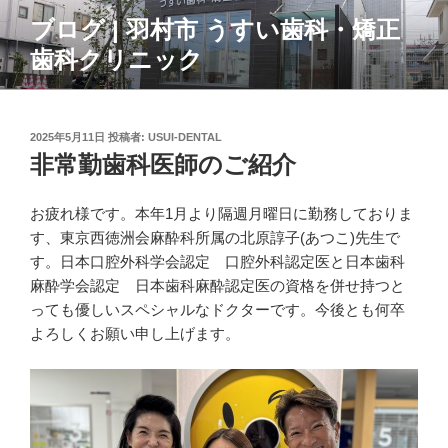
コ
ブログ | 羽村市 うすい歯科・矯正
ン
歯科クリニック
テ
ン
ツ
へ
投
2025年5月11日
投稿者:
USUI-DENTAL
ス
稿
非常勤歯科医師のご紹介
日:
キ
ッ
お疲れ様です。本年1月より隔週月曜日に勤務しておりま
プ
す、東京西徳洲会麻酔科所属の北原諄子(あつこ)先生で
す。日本口腔外科学会認定 口腔外科認定医と日本歯科
麻酔学会認定 日本歯科麻酔認定医の資格を併せ持つと
っても優しいスペシャルなドクターです。今後とも何卒
よろしくお願い申し上げます。