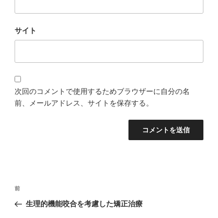
サイト
次回のコメントで使用するためブラウザーに自分の名
前、メールアドレス、サイトを保存する。
投
過
前
稿
去
生理的機能咬合を考慮した矯正治療
ナ
の