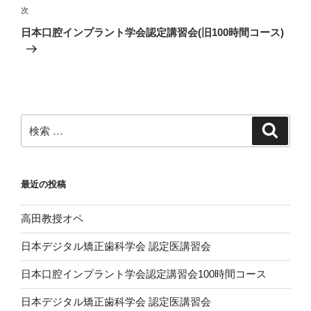
ビ
投
次
次
稿
ゲ
の
日本口腔インプラント学会認定講習会(旧100時間コース)
投
ー
稿
シ
ョ
ン
検
検
索
索:
最近の投稿
高田教授オペ
日本デジタル矯正歯科学会 認定医講習会
日本口腔インプラント学会認定講習会100時間コース
日本デジタル矯正歯科学会 認定医講習会