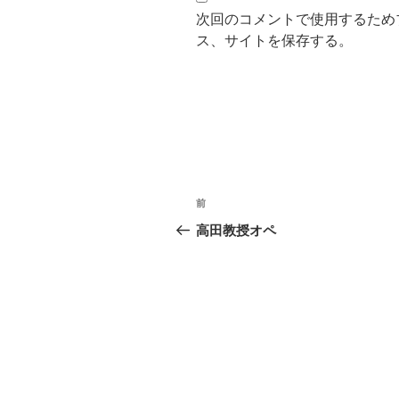
次回のコメントで使用するため
ス、サイトを保存する。
投
過
前
稿
去
高田教授オペ
の
ナ
投
ビ
稿
ゲ
ー
シ