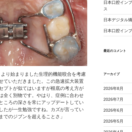
日本口腔インプ
ス
日本デジタル矯
日本口腔インプ
最近のコメント
は4月より始まりました生理的機能咬合を考慮
アーカイブ
せていただきました。この急速拡大装置
セプトが似てはいますが根底の考え方が
2026年8月
は全く別物です。やはり、症例に合わせ
2026年7月
ところの深さを常にアップデートしてい
したが一生勉強ですね。カズが言ってい
2026年6月
までのジブンを超えることさ」
2026年5月