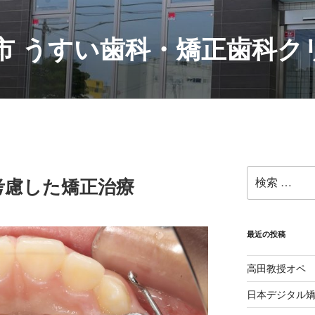
村市 うすい歯科・矯正歯科
検
考慮した矯正治療
索:
最近の投稿
高田教授オペ
日本デジタル矯