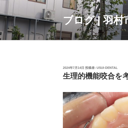
コ
ン
テ
ブログ | 羽
ン
ツ
へ
ス
キ
ッ
プ
投
2024年7月14日
投稿者:
USUI-DENTAL
稿
生理的機能咬合を
日: