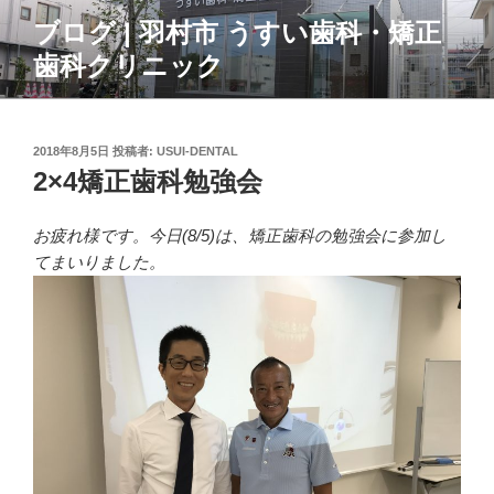
コ
ブログ | 羽村市 うすい歯科・矯正
ン
歯科クリニック
テ
ン
ツ
へ
投
2018年8月5日
投稿者:
USUI-DENTAL
ス
稿
2×4矯正歯科勉強会
日:
キ
ッ
お疲れ様です。今日(8/5)は、矯正歯科の勉強会に参加し
プ
てまいりました。