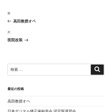
投
過
前
稿
去
高田教授オペ
ナ
の
ビ
投
次
次
稿
ゲ
の
医院改装
投
ー
稿
シ
ョ
ン
検
検
索
索:
最近の投稿
高田教授オペ
日本デジタル矯正歯科学会 認定医講習会