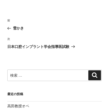
投
過
前
稿
去
雪かき
ナ
の
ビ
投
次
次
稿
ゲ
の
日本口腔インプラント学会指導医試験
投
ー
稿
シ
ョ
ン
検
検
索
索:
最近の投稿
高田教授オペ