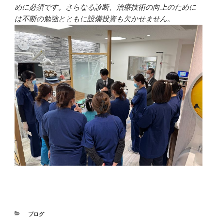
めに必須です。さらなる診断、治療技術の向上のために
は不断の勉強とともに設備投資も欠かせません。
カ
ブログ