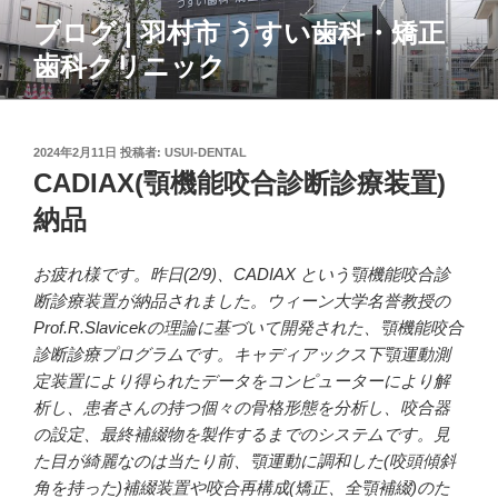
コ
ブログ | 羽村市 うすい歯科・矯正
ン
歯科クリニック
テ
ン
ツ
へ
投
2024年2月11日
投稿者:
USUI-DENTAL
ス
稿
CADIAX(顎機能咬合診断診療装置)
日:
キ
納品
ッ
プ
お疲れ様です。昨日(2/9)、CADIAX という顎機能咬合診
断診療装置が納品されました。ウィーン大学名誉教授の
Prof.R.Slavicekの理論に基づいて開発された、顎機能咬合
診断診療プログラムです。キャディアックス下顎運動測
定装置により得られたデータをコンピューターにより解
析し、患者さんの持つ個々の骨格形態を分析し、咬合器
の設定、最終補綴物を製作するまでのシステムです。見
た目が綺麗なのは当たり前、顎運動に調和した(咬頭傾斜
角を持った)補綴装置や咬合再構成(矯正、全顎補綴)のた