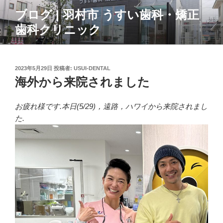
コ
ブログ | 羽村市 うすい歯科・矯正
ン
歯科クリニック
テ
ン
ツ
へ
投
2023年5月29日
投稿者:
USUI-DENTAL
ス
稿
海外から来院されました
日:
キ
ッ
お疲れ様です.本日(5/29)，遠路，ハワイから来院されまし
プ
た.