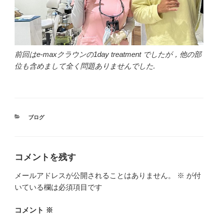
前回はe-maxクラウンの1day treatment でしたが，他の部
位も含めまして全く問題ありませんでした.
カ
ブログ
テ
ゴ
リ
ー
コメントを残す
メールアドレスが公開されることはありません。
※
が付
いている欄は必須項目です
コメント
※