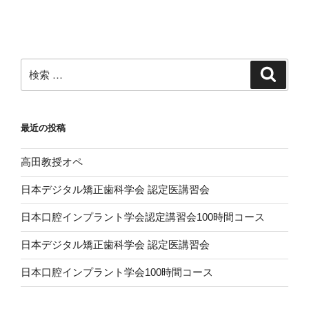
投
ー
稿
シ
ョ
ン
検
検
索
索:
最近の投稿
高田教授オペ
日本デジタル矯正歯科学会 認定医講習会
日本口腔インプラント学会認定講習会100時間コース
日本デジタル矯正歯科学会 認定医講習会
日本口腔インプラント学会100時間コース