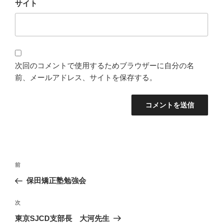
サイト
次回のコメントで使用するためブラウザーに自分の名
前、メールアドレス、サイトを保存する。
投
過
前
稿
去
保田矯正塾勉強会
ナ
の
ビ
投
次
次
稿
ゲ
の
東京SJCD支部長 大河先生