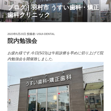
コ
ブログ | 羽村市 うすい歯科・矯正
ン
歯科クリニック
テ
ン
ツ
へ
投
2023年5月23日
投稿者:
USUI-DENTAL
ス
稿
院内勉強会
日:
キ
ッ
お疲れ様です.今日(5/23)は午前診療を早めに切り上げて院
プ
内勉強会を開催致しました.