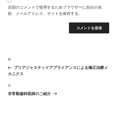
次回のコメントで使用するためブラウザーに自分の名
前、メールアドレス、サイトを保存する。
投
過
前
稿
去
プリアジャステッドアプライアンスによる矯正治療メ
ナ
の
カニクス
ビ
投
稿
ゲ
次
次
の
ー
非常勤歯科医師のご紹介
投
シ
稿
ョ
ン