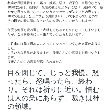
私達が日頃経験する、妬み、嫉妬、怒り、虚栄心、自尊心などを
108章に分け、経典や、仏陀の教えなどを例に取り、紐解いて、穏
やかな日々を送りなさいというメッセージが詰まった内容です。
108のお話は、ひとつひとつ見開き1ページで収まっているので、
その日その時に気になったものを読むといいかもしれません。
何度も何度も読み返して表紙もぐちゃぐちゃになってしまいまし
たが、これを参考に日々生きていけたらと思います。
１月末には我々日本人にとってもショッキングな出来事がありま
した。
いろいろな意見がありますが、後藤さんのご冥福をお祈りいたし
ます。
後藤さんのこの言葉が忘れられません
目を閉じて、じっと我慢。怒
ったら、怒鳴ったら、終わ
り。それは祈りに近い。憎む
は人の業にあらず、裁きは神
の領域。