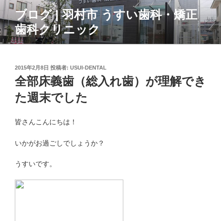
コ
ブログ | 羽村市 うすい歯科・矯正
ン
歯科クリニック
テ
ン
ツ
へ
投
2015年2月8日
投稿者:
USUI-DENTAL
ス
稿
全部床義歯（総入れ歯）が理解でき
日:
キ
た週末でした
ッ
プ
皆さんこんにちは！
いかがお過ごしでしょうか？
うすいです。