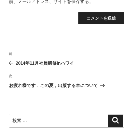
前、メールアドレス、サイトを保存する。
投
過
前
稿
去
2014年11月社員研修inハワイ
ナ
の
ビ
投
次
次
稿
ゲ
の
お疲れ様です．この夏，出版する本について
投
ー
稿
シ
ョ
ン
検
検
索
索: