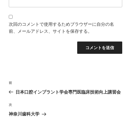
次回のコメントで使用するためブラウザーに自分の名
前、メールアドレス、サイトを保存する。
投
過
前
稿
去
日本口腔インプラント学会専門医臨床技術向上講習会
ナ
の
ビ
投
次
次
稿
ゲ
の
神奈川歯科大学
投
ー
稿
シ