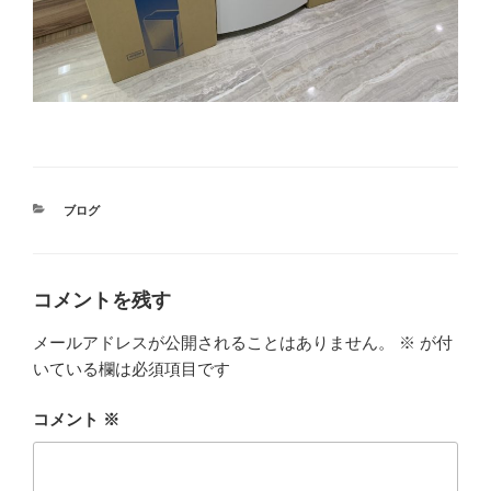
カ
ブログ
テ
ゴ
リ
ー
コメントを残す
メールアドレスが公開されることはありません。
※
が付
いている欄は必須項目です
コメント
※