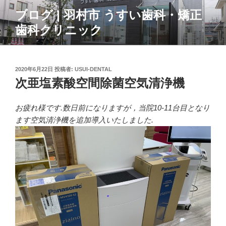
コ
ブログ | 羽村市 うすい歯科・矯正
ン
歯科クリニック
テ
ン
ツ
へ
投
2020年6月22日
投稿者:
USUI-DENTAL
ス
稿
次亜塩素酸空間除菌空気清浄機
日:
キ
ッ
お疲れ様です.数日前になりますが，当院10-11台目となり
プ
ます空気清浄機を追加導入いたしました.