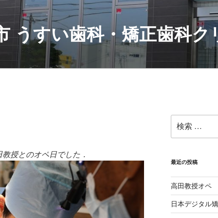
村市 うすい歯科・矯正歯科
検
索:
高田教授とのオペ日でした．
最近の投稿
高田教授オペ
日本デジタル矯