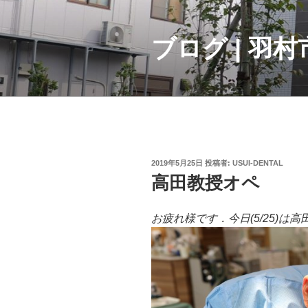
コ
ン
テ
ブログ | 羽
ン
ツ
へ
ス
キ
ッ
プ
投
2019年5月25日
投稿者:
USUI-DENTAL
稿
高田教授オペ
日:
お疲れ様です．今日(5/25)は