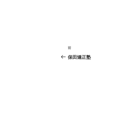
投
過
前
稿
去
保田矯正塾
の
ナ
投
ビ
稿
ゲ
ー
シ
ョ
ン