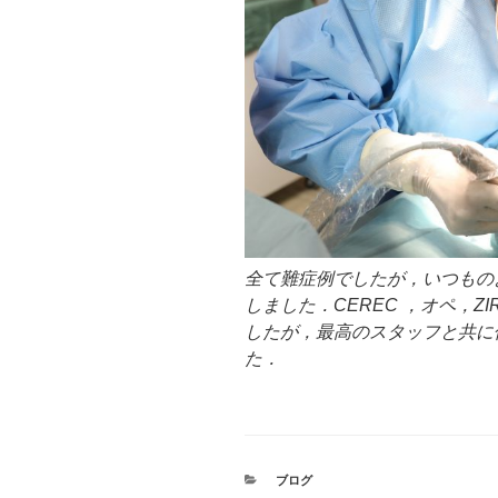
全て難症例でしたが，いつもの
しました．CEREC ，オペ，ZIRCO
したが，最高のスタッフと共に
た．
カ
ブログ
テ