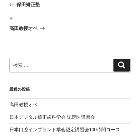
稿
去
保田矯正塾
ナ
の
ビ
投
次
次
稿
ゲ
の
高田教授オペ
投
ー
稿
シ
ョ
ン
検
検
索
索:
最近の投稿
高田教授オペ
日本デジタル矯正歯科学会 認定医講習会
日本口腔インプラント学会認定講習会100時間コース