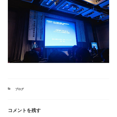
カ
ブログ
テ
ゴ
リ
ー
コメントを残す