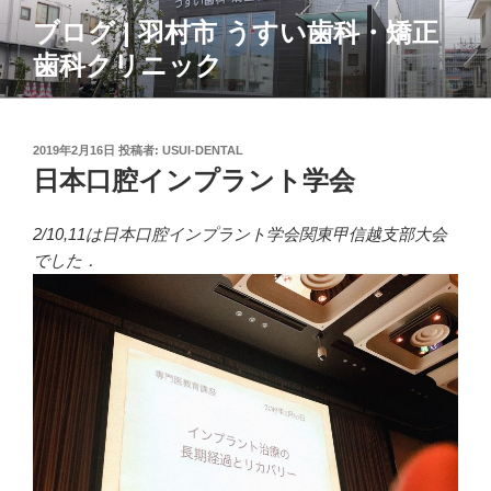
コ
ブログ | 羽村市 うすい歯科・矯正
ン
歯科クリニック
テ
ン
ツ
へ
投
2019年2月16日
投稿者:
USUI-DENTAL
ス
稿
日本口腔インプラント学会
日:
キ
ッ
2/10,11は日本口腔インプラント学会関東甲信越支部大会
プ
でした．