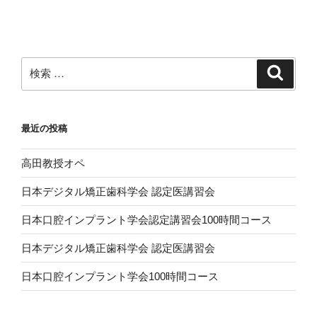
投
ー
稿
シ
ョ
ン
検
検
索
索:
最近の投稿
高田教授オペ
日本デジタル矯正歯科学会 認定医講習会
日本口腔インプラント学会認定講習会100時間コース
日本デジタル矯正歯科学会 認定医講習会
日本口腔インプラント学会100時間コース