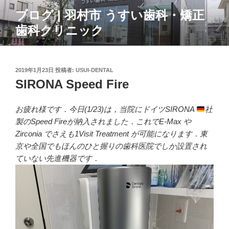
コ
ブログ | 羽村市 うすい歯科・矯正
ン
歯科クリニック
テ
ン
ツ
へ
投
2019年1月23日
投稿者:
USUI-DENTAL
ス
稿
SIRONA Speed Fire
日:
キ
ッ
お疲れ様です．今日(1/23)は，当院にドイツSIRONA
社
プ
製のSpeed Fireが納入されました．これでE-Max や
Zirconia でさえも1Visit Treatment が可能になります．東
京や全国でもほんのひと握りの歯科医院でしか設置され
ていない先進機器です．