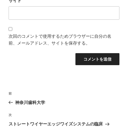
サイト
次回のコメントで使用するためブラウザーに自分の名
前、メールアドレス、サイトを保存する。
投
過
前
稿
去
神奈川歯科大学
ナ
の
ビ
投
次
次
稿
ゲ
の
ストレートワイヤーエッジワイズシステムの臨床