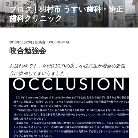
コ
ブログ | 羽村市 うすい歯科・矯正
ン
歯科クリニック
テ
ン
ツ
へ
投
2018年11月20日
投稿者:
USUI-DENTAL
ス
稿
咬合勉強会
日:
キ
ッ
お疲れ様です．今日(11/17)の夜，小松先生が咬合の勉強
プ
会に参加してまいりました．