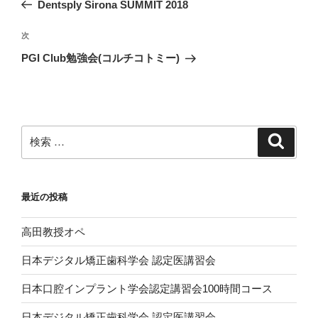
去
Dentsply Sirona SUMMIT 2018
ナ
の
ビ
投
次
次
稿
ゲ
の
PGI Club勉強会(コルチコトミー)
投
ー
稿
シ
ョ
ン
検
検
索
索:
最近の投稿
高田教授オペ
日本デジタル矯正歯科学会 認定医講習会
日本口腔インプラント学会認定講習会100時間コース
日本デジタル矯正歯科学会 認定医講習会