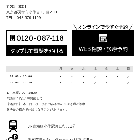
〒205-0001
東京都羽村市小作台1丁目2-11
TEL：042-579-1199
月
火
水
木
金
土
日
09:00 - 13:00
●
●
●
／
●
▲
／
14:00 - 17:30
●
●
●
／
●
／
／
▲…土曜9:00～15:30
※診療予約は1時間前まで
【休診日】 木、日、祝 祝日のある週の木曜は通常診療
※学会の都合で休診になることがあります。
JR青梅線小作駅東口徒歩1分
当医院目の前に
停めやすい駐車場15台