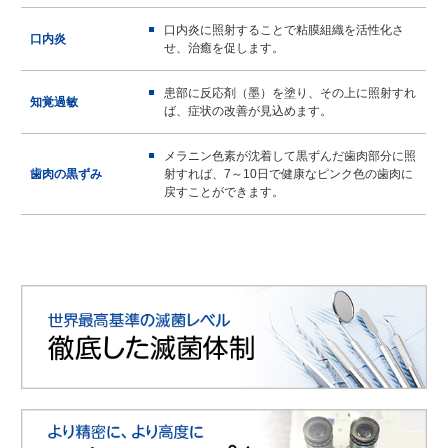
口内炎に照射することで粘膜組織を活性化さ
口内炎
せ、治癒を促します。
患部に反応剤（墨）を塗り、その上に照射すれ
知覚過敏
ば、症状の改善が見込めます。
メラニン色素が沈着して黒ずんだ歯肉部分に照
歯肉の黒ずみ
射すれば、7～10日で健康なピンク色の歯肉に
戻すことができます。