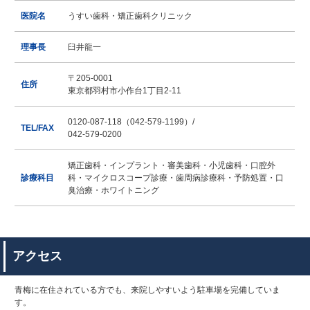
医院名
うすい歯科・矯正歯科クリニック
理事長
臼井龍一
〒205-0001
住所
東京都羽村市小作台1丁目2-11
0120-087-118（042-579-1199）/
TEL/FAX
042-579-0200
矯正歯科・インプラント・審美歯科・小児歯科・口腔外
診療科目
科・マイクロスコープ診療・歯周病診療科・予防処置・口
臭治療・ホワイトニング
アクセス
青梅に在住されている方でも、来院しやすいよう駐車場を完備していま
す。