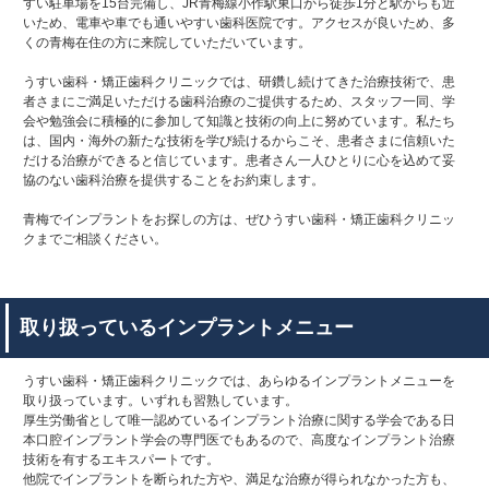
すい駐車場を15台完備し、JR青梅線小作駅東口から徒歩1分と駅からも近
いため、電車や車でも通いやすい歯科医院です。アクセスが良いため、多
くの青梅在住の方に来院していただいています。
うすい歯科・矯正歯科クリニックでは、研鑽し続けてきた治療技術で、患
者さまにご満足いただける歯科治療のご提供するため、スタッフ一同、学
会や勉強会に積極的に参加して知識と技術の向上に努めています。私たち
は、国内・海外の新たな技術を学び続けるからこそ、患者さまに信頼いた
だける治療ができると信じています。患者さん一人ひとりに心を込めて妥
協のない歯科治療を提供することをお約束します。
青梅でインプラントをお探しの方は、ぜひうすい歯科・矯正歯科クリニッ
クまでご相談ください。
取り扱っているインプラントメニュー
うすい歯科・矯正歯科クリニックでは、あらゆるインプラントメニューを
取り扱っています。いずれも習熟しています。
厚生労働省として唯一認めているインプラント治療に関する学会である日
本口腔インプラント学会の専門医でもあるので、高度なインプラント治療
技術を有するエキスパートです。
他院でインプラントを断られた方や、満足な治療が得られなかった方も、