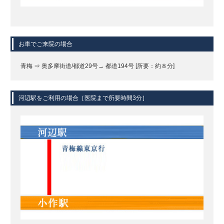
お車でご来院の場合
青梅 ⇒ 奥多摩街道/都道29号→ 都道194号 [所要：約８分]
河辺駅をご利用の場合［医院まで所要時間3分］