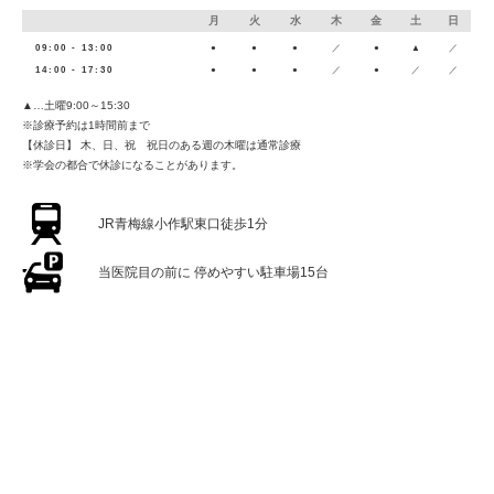
月
火
水
木
金
土
日
09:00 - 13:00
●
●
●
／
●
▲
／
14:00 - 17:30
●
●
●
／
●
／
／
▲…土曜9:00～15:30
※診療予約は1時間前まで
【休診日】 木、日、祝 祝日のある週の木曜は通常診療
※学会の都合で休診になることがあります。
JR青梅線小作駅東口徒歩1分
当医院目の前に
停めやすい駐車場15台