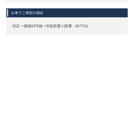
お車でご来院の場合
河辺 ⇒都道63号線⇒市役所通り[所要：約77分]