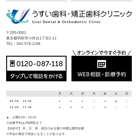
〒205-0001
東京都羽村市小作台1丁目2-11
TEL：042-579-1199
月
火
水
木
金
土
日
09:00 - 13:00
●
●
●
／
●
▲
／
14:00 - 17:30
●
●
●
／
●
／
／
▲…土曜9:00～15:30
※診療予約は1時間前まで
【休診日】 木、日、祝 祝日のある週の木曜は通常診療
※学会の都合で休診になることがあります。