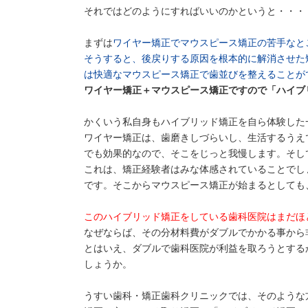
それではどのようにすればいいのかというと・・・
まずは
ワイヤー矯正でマウスピース矯正の苦手なと
そうすると、後戻りする原因を根本的に解消させた
は快適なマウスピース矯正で歯並びを整えることが
ワイヤー矯正＋マウスピース矯正ですので「ハイブ
かくいう私自身もハイブリッド矯正を自ら体験した
ワイヤー矯正は、歯磨きしづらいし、生活するうえ
でも効果的なので、そこをじっと我慢します。そし
これは、矯正経験者はみな体感されていることでし
です。そこからマウスピース矯正が始まるとしても
このハイブリッド矯正をしている歯科医院はまだほ
なぜならば、その分材料費がダブルでかかる事から
とはいえ、ダブルで歯科医院が利益を取ろうとする
しょうか。
うすい歯科・矯正歯科クリニックでは、そのような