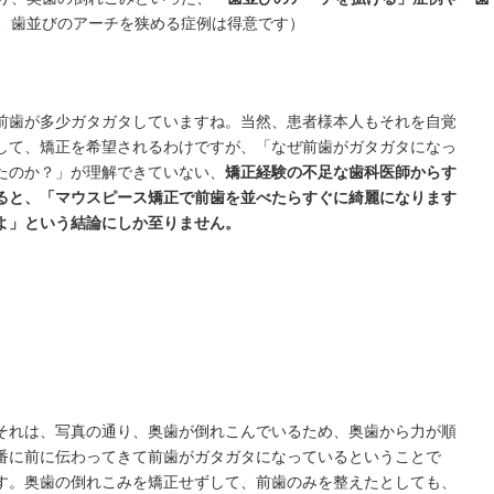
、歯並びのアーチを狭める症例は得意です）
前歯が多少ガタガタしていますね。当然、患者様本人もそれを自覚
して、矯正を希望されるわけですが、「なぜ前歯がガタガタになっ
たのか？」が理解できていない、
矯正経験の不足な歯科医師からす
ると、「マウスピース矯正で前歯を並べたらすぐに綺麗になります
よ」という結論にしか至りません。
それは、写真の通り、奥歯が倒れこんでいるため、奥歯から力が順
番に前に伝わってきて前歯がガタガタになっているということで
す。奥歯の倒れこみを矯正せずして、前歯のみを整えたとしても、